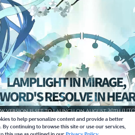
空的故事背景和世界观，与真实历史和现实世界均无任何关联。
空的故事背景和世界观，与真实历史和现实世界均无任何关联。
官方3群
官方3群
640667267
640667267
复制
复制
要求，本游戏中有用户实名认证系统，未通过实名认证的用户不
要求，本游戏中有用户实名认证系统，未通过实名认证的用户不
扫码前往App Store预订
扫码前往App Store预订
要付费。认证为未成年的用户将受到以下游戏限制： 未满8周
要付费。认证为未成年的用户将受到以下游戏限制： 未满8周
官方5群
官方5群
102429533
102429533
复制
复制
6周岁的未成年用户，单次充值金额不得超过50元人民币，每月
6周岁的未成年用户，单次充值金额不得超过50元人民币，每月
；16周岁以上的未成年用户，单次充值金额不得超过100元人民
；16周岁以上的未成年用户，单次充值金额不得超过100元人民
官方52群
官方52群
837018708
837018708
复制
复制
元人民币。游戏仅会在周五、周六、周日和法定节假日的20时至
元人民币。游戏仅会在周五、周六、周日和法定节假日的20时至
务。 
务。 
官方54群
官方54群
102429533
102429533
复制
复制
主线、支线剧情，并且提供了开放世界探索玩法。游戏内有丰富
主线、支线剧情，并且提供了开放世界探索玩法。游戏内有丰富
游戏配音以及新颖的系统玩法。
游戏配音以及新颖的系统玩法。
kies to help personalize content and provide a better
 By continuing to browse this site or use our services,
o this use as outlined in our
Privacy Policy
.