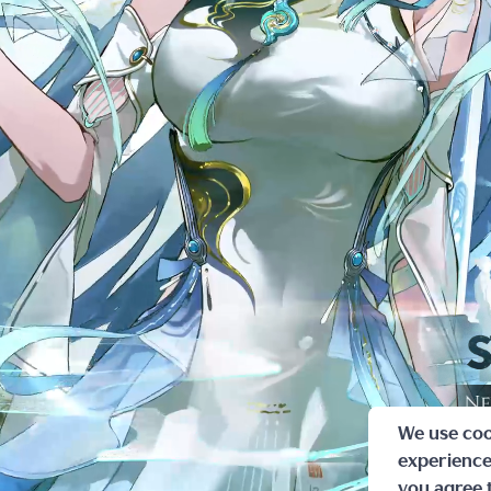
2.本游戏基于架
2.本游戏基于架
3.根据国家相关
3.根据国家相关
部分玩法和道具需
部分玩法和道具需
8周岁以上未满1
8周岁以上未满1
过200元人民币
过200元人民币
计不得超过400
计不得超过400
提供1小时游戏服
提供1小时游戏服
4.游戏中设置了
4.游戏中设置了
游戏画面，优质的
游戏画面，优质的
We use coo
experience.
you agree t